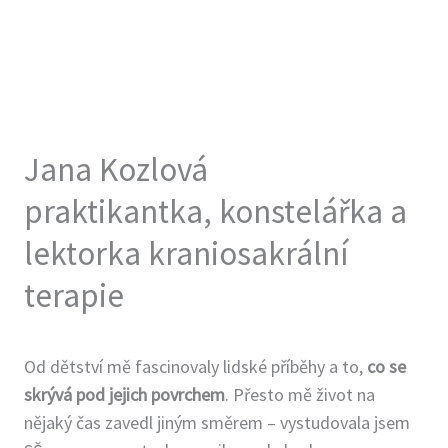
Vzdělání v kraniosakrální terapii
2011 Celoroční výcvik
kraniosakrální osteopatie,
Radek Neškrabal, Ostrava
2012-2015 Tříletý výcvik
Jana Kozlová
kraniosakrální biodynamiky,
International Institute for
praktikantka, konstelářka a
Craniosacral Balancing,
lektorka kraniosakrální
Bhadrena Tschumi Gemin,
Kavi Gemin, Praha
terapie
2015 Úvod do práce s
miminky a jejich rodinami,
Bhadrena Tschumi Gemin,
Od dětství mě fascinovaly lidské příběhy a to,
co se
Praha
skrývá pod jejich povrchem
. Přesto mě život na
2016 The Original Matrix and
nějaký čas zavedl jiným směrem – vystudovala jsem
the Enbodiment of Form,