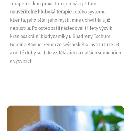
terapeutickou praxi. Tato jemná a přitom
neuvěřitelně hluboká terapie
celého systému
klienta, jeho těla i jeho mysli, mne uchvátila a již
nepustila. Po osteopatii následoval tříletý výcvik
kraniosakrální biodynamiky u Bhadreny Tschumi
Gemin a Kaviho Gemin ze švýcarského institutu ISCB,
a od té doby se dále vzdělávám na dalších seminářích
a výcvicích.