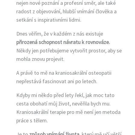
DUŠE, Ostrava
nejen nové poznání a profesní směr, ale také
2014-2015 Kurz Reflexní
radost z objevování, hlubší vnímání člověka a
terapie a Reflexní terapie
setkání s inspirativními lidmi.
duše, Petr Vlček, Centrum
Dnes věřím, že v každém z nás existuje
Harmonie, Ostrava
přirozená schopnost návratu k rovnováze.
2018 Lektorský kurz NVI,
Někdy jen potřebujeme vytvořit prostor, aby se
Přirozeného zlepšování
mohla znovu projevit.
zraku, RNDr. Hana Maslowská,
Praha
A právě to mě na kraniosakrální osteopatii
2023 – 2025 Training of Life,
nepřestává fascinovat ani po letech.
Komala Amorim a Gregor
Szeinmaurer, Živá Voda,
Kdyby mi někdo před lety řekl, jak moc tato
Kohoutov
cesta obohatí můj život, nevěřila bych mu.
Kraniosakrální terapie pro mě není jen metoda
práce s tělem.
Je to
způsob vnímání života
, který mě učí větší