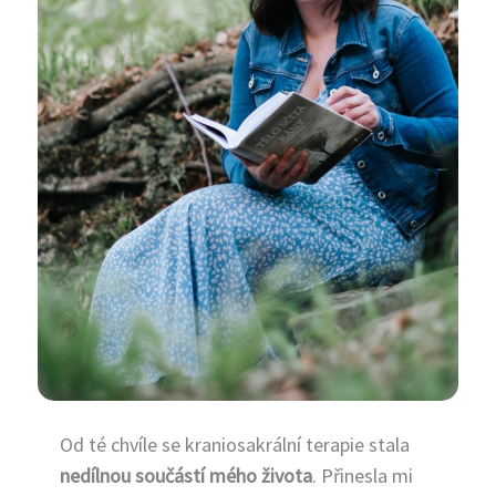
Hájek, Praha
2004 Práce s krizí a tělem,
PhDr. Yvona Lucká, Fokus
Praha
2006-2010 Kurzy tradiční
čínské medicíny a detoxikace,
MUDr. A. Vosátková, MVDr. L.
Chmelař, Praha
2010 Dornova metoda, MgA.
Zuzana Prouzová, Ostrava
2008 Masér pro sportovní a
rekondiční masáže, Bc. David
Rozbroj, ZÁZRAKY DUŠE,
Ostrava
2013 Kurz Baby masáže,
Od té chvíle se kraniosakrální terapie stala
Monika Deáková, ZÁZRAKY
nedílnou součástí mého života
. Přinesla mi