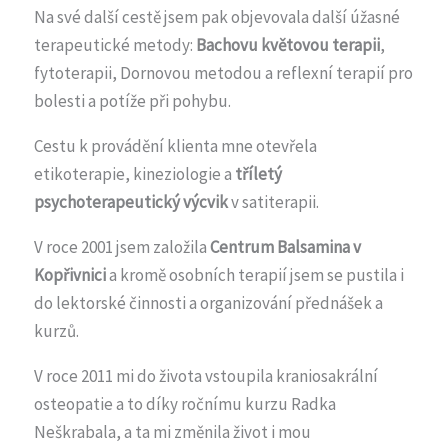
Na své další cestě jsem pak objevovala další úžasné
terapeutické metody:
Bachovu květovou terapii
,
fytoterapii, Dornovou metodou a reflexní terapií pro
bolesti a potíže při pohybu.
Cestu k provádění klienta mne otevřela
etikoterapie, kineziologie a
tříletý
psychoterapeutický výcvik
v satiterapii.
V roce 2001 jsem založila
Centrum Balsamina v
Kopřivnici
a kromě osobních terapií jsem se pustila i
do lektorské činnosti a organizování přednášek a
kurzů.
V roce 2011 mi do života vstoupila kraniosakrální
osteopatie a to díky ročnímu kurzu Radka
Neškrabala, a ta mi změnila život i mou