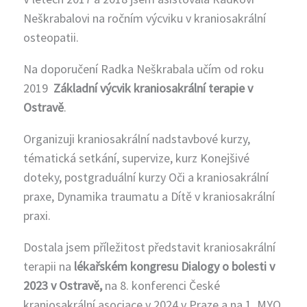
Neškrabalovi na ročním výcviku v kraniosakrální
osteopatii.
Na doporučení Radka Neškrabala učím od roku
2019
Základní výcvik kraniosakrální terapie v
Ostravě
.
Organizuji kraniosakrální nadstavbové kurzy,
tématická setkání, supervize, kurz Konejšivé
doteky, postgraduální kurzy Oči a kraniosakrální
praxe, Dynamika traumatu a Dítě v kraniosakrální
praxi.
Dostala jsem příležitost představit
kraniosakrální
terapii na
lékařském kongresu Dialogy o bolesti v
2023 v Ostravě,
na 8. konferenci České
kraniosakrální asociace v 2024 v Praze a na 1. MYO