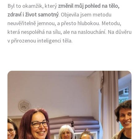
Byl to okamžik, který
změnil můj pohled na tělo,
2019-2021 NET
zdraví i život samotný
. Objevila jsem metodu
Neuroenergetická terapie,
neuvěřitelně jemnou, a přesto hlubokou. Metodu,
Roger Gilchrist, Praha
která nespoléhá na sílu, ale na naslouchání. Na důvěru
2022-2024 Asistence ve
v přirozenou inteligenci těla.
výcviku Neuroenergetická
práce s tělem, Dana Francová
– Julínková
2022-2024 Polaritní terapie,
Roger Gilchrist, Sedlec-
Mšeno
2023 Porod očima dítěte,
Otisk porodu, Matthew
Appleton, Praha
2025 Jemným dotykem,
Etienne Peirceman, Praha
od 2026 Výcvik Integrované