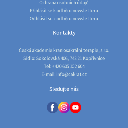
Terapeutický přístup k
Ochrana osobních údajů
traumatu, Mgr. Petr
Přihlásit se k odběru newsletteru
Odstrčil, Praha
Odhlásit se z odběru newsletteru
Anatomie a fyziologie
Kontakty
CSS, Úvod do Neurologie,
MUDr. Blanka Born, Praha
2019 Asistence ve Výcviku
Česká akademie kraniosakrální terapie, s.r.o.
kraniosakrální osteopatie,
Sídlo: Sokolovská 406, 742 21 Kopřivnice
Radek Neškrabal, Ostrava
Tel: +420 605 152 604
2021-2023 Asistence ve
E-mail: info@cakrat.cz
výcviku kraniosakrální
Sledujte nás
osteopatie, MVDr. Hana
Chocholatá, Ostrava
2022-2024 Výcvik
Neuroenergetická práce s
tělem, Dana Francová -