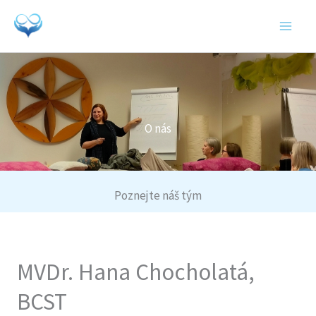
Přeskočit
MAI
na
MEN
obsah
O nás
Poznejte náš tým
MVDr. Hana Chocholatá,
BCST