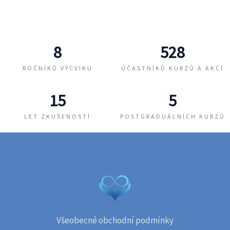
Vzdělání v kraniosakrální terapii
8
528
2016 Celoroční výcvik
ROČNÍKŮ VÝCVIKU
ÚČASTNÍKŮ KURZŮ A AKCÍ
kraniosakrální osteopatie,
Radek Neškrabal, Ostrava
15
5
2017 Práce s nervovým
LET ZKUŠENOSTÍ
systémem, CNS, ANS a
POSTGRADUÁLNÍCH KURZŮ
MNS, Radek Neškrabal,
Praha
2018 Vstup do České
kraniosakrální asociace
2018 Oči a kraniosakrální
terapie, MVDr. Hana
Chocholatá, Kopřivnice
Všeobecné obchodní podmínky