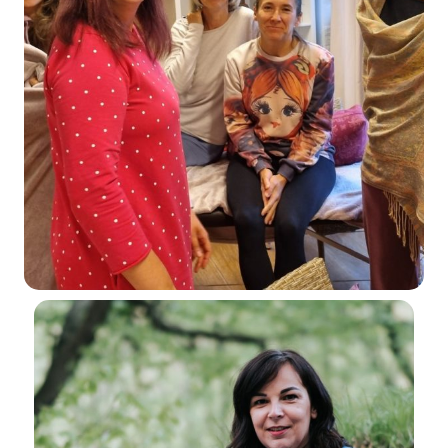
terapie dětí IBT, Matthew
Appleton, Praha
Další vzdělávání, výcviky a kurzy
1985-1988 Vysoká škola
veterinární, obor všeobecné
veterinární lékařství, Brno
1994-1997 The London
College of Classical
Homeopathy, Peter Chappel,
Brno
2001-2004
Psychoterapeutický výcvik –
Satiterapie, PhDr. Karel