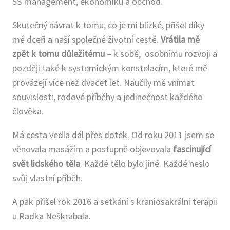
SŠ management, ekonomiku a obchod.
Roger Gilchrist, Praha
Skutečný návrat k tomu, co je mi blízké, přišel díky
2016-2017 Asistence ve
mé dceři a naší společné životní cestě.
Vrátila mě
Výcviku kraniosakrální
zpět k tomu důležitému
– k sobě, osobnímu rozvoji a
osteopatie, Radek Neškrabal,
později také k systemickým konstelacím, které mě
Ostrava
provázejí více než dvacet let. Naučily mě vnímat
2017 Neuroenergetic
souvislosti, rodové příběhy a jedinečnost každého
Therapy and Craniosacral
člověka.
Biodynamics, Roger Gilchrist,
Praha
Má cesta vedla dál přes dotek. Od roku 2011 jsem se
2017-2020 Výcvik
věnovala masážím a postupně objevovala
fascinující
Neuroenergetická práce s
svět lidského těla
. Každé tělo bylo jiné. Každé neslo
tělem, Dana Francová -
svůj vlastní příběh.
Julínková, Němčice
2018 Searching for Inner
A pak přišel rok 2016 a setkání s kraniosakrální terapii
Wisdom, Bhadrena Tschumi
u Radka Neškrabala.
Gemin, Praha